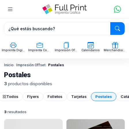
Imprenta Digital
Imprenta Comercial
Impresión Offset
Calendarios
Merchandising
Inicio
/
Impresión Offset
/
Postales
Postales
3
productos disponibles
Todos
Flyers
Folletos
Tarjetas
Postales
Cat
3
resultados