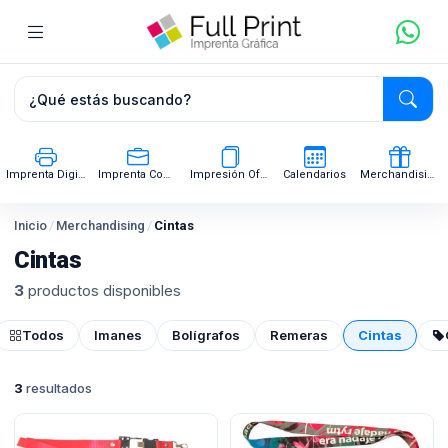
Imprenta Digital
Imprenta Comercial
Impresión Offset
Calendarios
Merchandising
Inicio
/
Merchandising
/
Cintas
Cintas
3
productos disponibles
Todos
Imanes
Bolígrafos
Remeras
Cintas
3
resultados